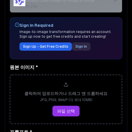
Alibaba Qwen image-to-image AI model
15-25s
Sign In Required
Image-to-image transformation requires an account.
Sign up now to get free credits and start creating!
Sign Up - Get Free Credits
Sign In
원본 이미지
*
클릭하여 업로드하거나 드래그 앤 드롭하세요
JPG, PNG, WebP (각 최대 10MB)
파일 선택