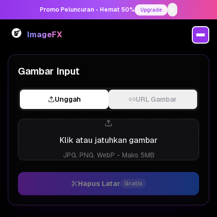
Promo Peluncuran - Hemat 50%
Upgrade
ImageFX
Penghapus Latar Belakang AI
Gambar Input
Unggah
URL Gambar
Klik atau jatuhkan gambar
JPG, PNG, WebP - Maks 5MB
Hapus Latar
Gratis