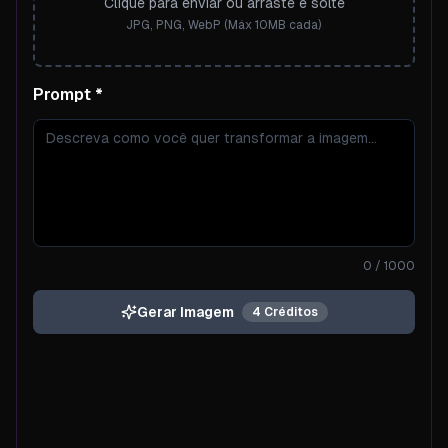
Clique para enviar ou arraste e solte
JPG, PNG, WebP (Máx 10MB cada)
Prompt
Prompt
*
0
/ 1000
Gerar Imagem
4
Créditos