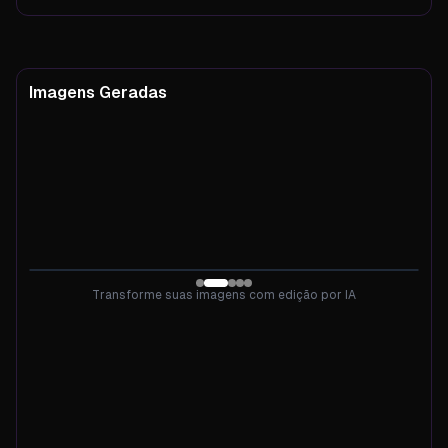
Imagens Geradas
Imagens Geradas
Transforme suas imagens com edição por IA