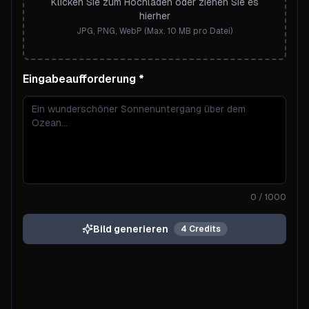
Klicken Sie zum Hochladen oder ziehen Sie es
hierher
JPG, PNG, WebP (Max. 10 MB pro Datei)
Eingabeaufforderung
Eingabeaufforderung
*
0
/ 1000
Bild generieren
4
Credits