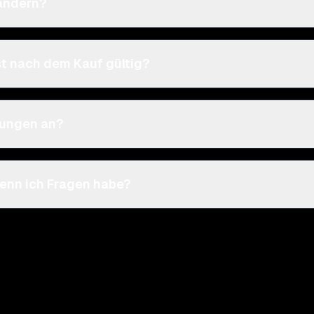
 ändern?
st nach dem Kauf gültig?
tungen an?
 wenn ich Fragen habe?