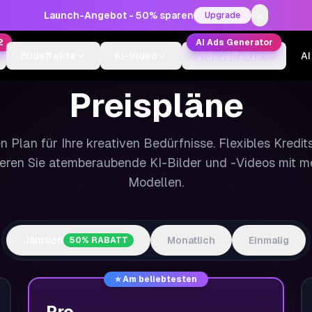
Launch-Angebot - 50% sparen
Upgrade
2
AI Ads Generator
Bildeffekte
KI-Video
Videoeffekte
AI
Preispläne
 Plan für Ihre kreativen Bedürfnisse. Flexibles Kredi
ieren Sie atemberaubende KI-Bilder und -Videos mit meh
Modellen.
Jährlich
Monatlich
Einmalig
50% RABATT
⭐
Am beliebtesten
Pro