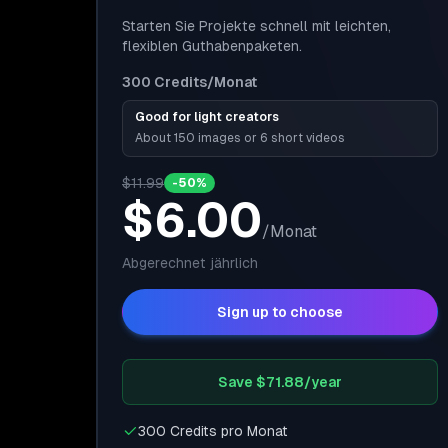
Starten Sie Projekte schnell mit leichten,
flexiblen Guthabenpaketen.
300
Credits
/Monat
Good for light creators
About 150 images or 6 short videos
$11.99
-50%
$6.00
/
Monat
Abgerechnet
jährlich
Sign up to choose
Save $71.88/year
300 Credits pro Monat