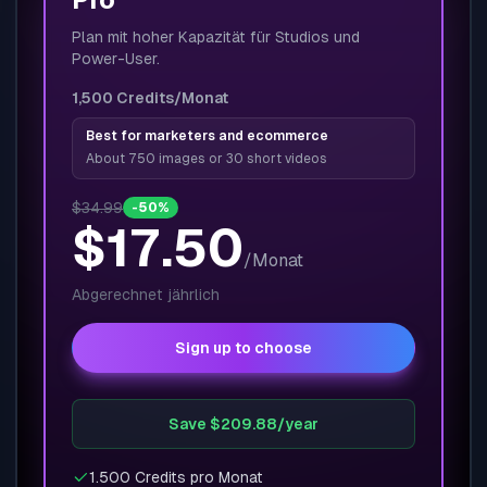
Plan mit hoher Kapazität für Studios und
Power-User.
1,500
Credits
/Monat
Best for marketers and ecommerce
About 750 images or 30 short videos
$34.99
-50%
$17.50
/
Monat
Abgerechnet
jährlich
Sign up to choose
Save $209.88/year
1.500 Credits pro Monat