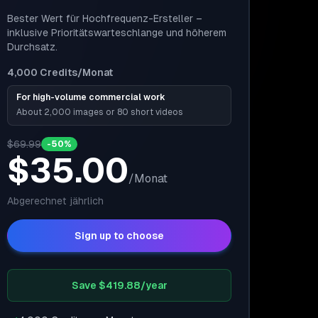
Bester Wert für Hochfrequenz-Ersteller –
inklusive Prioritätswarteschlange und höherem
Durchsatz.
4,000
Credits
/Monat
For high-volume commercial work
About 2,000 images or 80 short videos
$69.99
-50%
$35.00
/
Monat
Abgerechnet
jährlich
Sign up to choose
Save $419.88/year