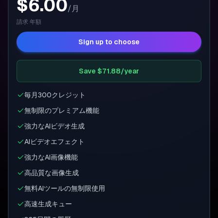
$6.00
/
月
請求
年額
Sign up to choose
Save $71.88/year
毎月300クレジット
無制限のプレミアム機能
強力なAIビデオ生成
AIビデオエフェクト
強力なAI画像機能
高品質な画像生成
無料AIツールの無制限使用
高速生成キュー