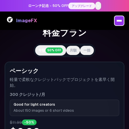
ローンチ記念 - 50% OFF
アップグレード
ImageFX
料金プラン
年額
月額
一括
50% OFF
ベーシック
軽量で柔軟なクレジットパックでプロジェクトを素早く開
始。
300
クレジット
/月
Good for light creators
About 150 images or 6 short videos
$11.99
-50%