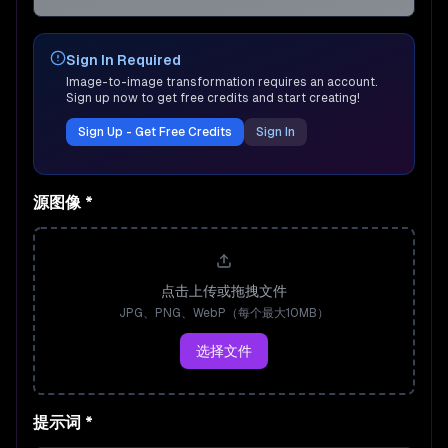
Sign In Required
Image-to-image transformation requires an account.
Sign up now to get free credits and start creating!
Sign Up - Get Free Credits
Sign In
源图像
*
点击上传或拖拽文件
JPG、PNG、WebP（每个最大10MB）
选择文件
提示词
*